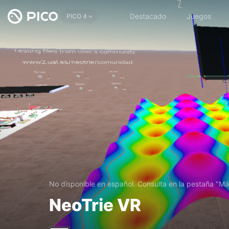
Destacado
Juegos
PICO 4
No disponible en español. Consulta en la pestaña "Má
NeoTrie VR