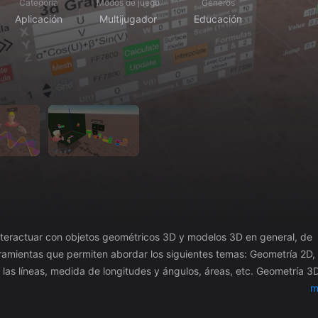
Categoría
Modos de juego
Géneros
Aplicación
Multijugador
Educación
 interactuar con objetos geométricos 3D y modelos 3D en general, de
e las líneas, medida de longitudes y ángulos, áreas, etc. Geometría 3
o de sus proyecciones, con planos de proyección, escáner....
m
s, antiprismas, pirámides, sólidos de Arquímedes, sólidos de Johnson