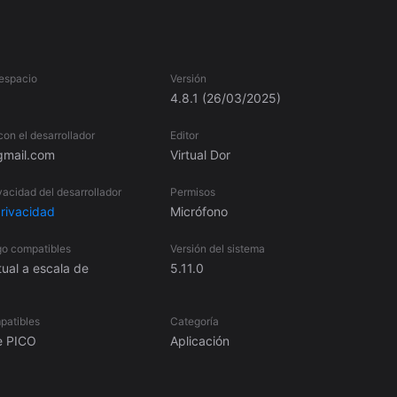
edros: dualidad, truncamiento, rectificación, extensión, etc. Cálculo 
 características de Euler y otras nociones topológicas. Cuerpos
vimientos en el espacio, generados como cuerpos de revolución,
s y superficies, con calculadora gráfica 3D, interpolación entre
 espacio
Versión
l espacio (traducciones, reflexiones, rotaciones) y homoteías.
4.8.1
(26/03/2025)
cturas cristalinas, construcción celular, estudio de simetrías puntuale
ntes). Gráficos hamiltonianos (Problema del vendedor). Coloración
on el desarrollador
Editor
 dinámicas.
gmail.com
Virtual Dor
ivacidad del desarrollador
Permisos
privacidad
Micrófono
o compatibles
Versión del sistema
tual a escala de
5.11.0
patibles
Categoría
e PICO
Aplicación