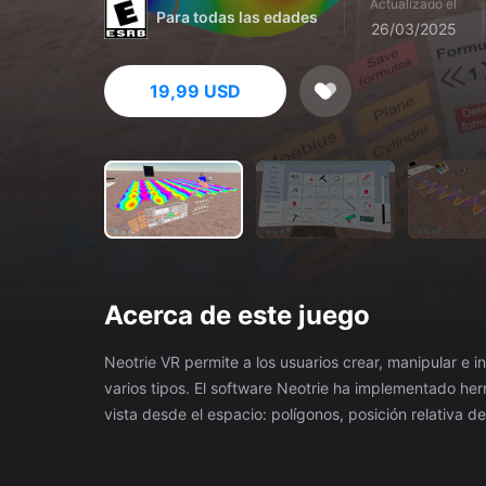
Actualizado el
Para todas las edades
26/03/2025
19,99 USD
Acerca de este juego
Neotrie VR permite a los usuarios crear, manipular e
varios tipos. El software Neotrie ha implementado herramientas que permiten abordar los siguientes temas: Geometría 2D,
vista desde el espacio: polígonos, posición relativa d
creación y modificación de figuras en general, estudi
Construcción de poliedros: sólidos platónicos, prisma