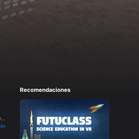
Recomendaciones
D:
ás
,