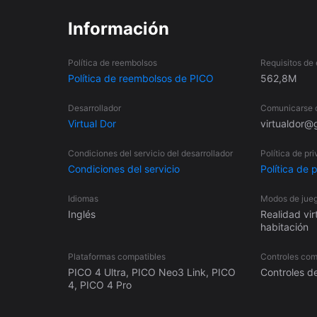
sólidos de Kepler, etc.). Operaciones básicas con poli
ángulos, longitudes, áreas y volúmenes de figuras 3D,
Información
redondos (esfera, cono, cilindro, toro, etc.), con mo
superficies gobernadas, etc. Parametrización de curva
Política de reembolsos
Requisitos de
superficies, curvas de nivel. Simetrías de figuras en e
Política de reembolsos de PICO
562,8M
Geometría fractal bidimensional y tridimensional. Estru
Gráficos Eulerianos 3D (problema de Königsberg 7 pue
Desarrollador
Comunicarse c
gráfica (teorema de 4 colores). Varias construcciones
Virtual Dor
virtualdor@
Condiciones del servicio del desarrollador
Política de pr
Condiciones del servicio
Política de 
Idiomas
Modos de jueg
Inglés
Realidad vir
habitación
Plataformas compatibles
Controles com
PICO 4 Ultra, PICO Neo3 Link, PICO
Controles d
4, PICO 4 Pro