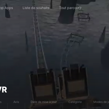
op Apps
Liste de souhaits
Tout parcourir
VR
fs
Avis
Date de mise à jour
Catégorie
Modes de j