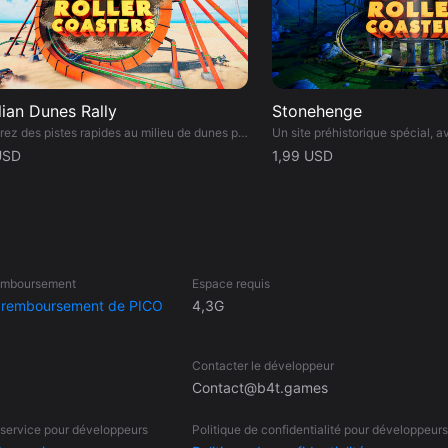
lian Dunes Rally
Stonehenge
Parcourez des pistes rapides au milieu de dunes paradisiaques et de lagunes lors d'un rallye plein de vitesse, de poussière et d'adrénaline.
USD
1,99 USD
remboursement
Espace requis
e remboursement de PICO
4,3G
Contacter le développeur
Contact@b4t.games
 service pour développeurs
Politique de confidentialité pour développeurs