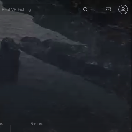
Real VR Fishing
eu
Genres