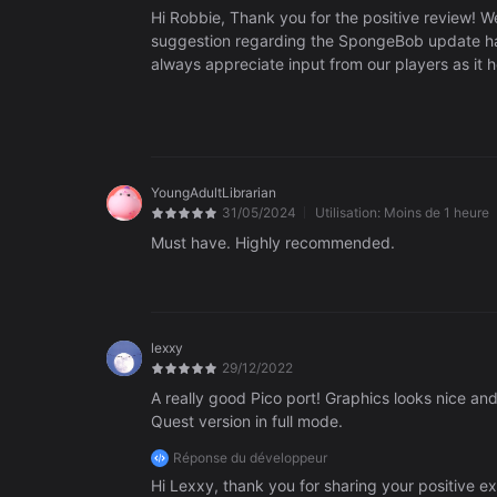
Hi Robbie, Thank you for the positive review! We're thrilled to hear that you're enjoying our "epic roller coasters". Your
suggestion regarding the SpongeBob update h
always appreciate input from our players as it h
email at help@b4t.games or via our Discord ch
Happy gaming!
YoungAdultLibrarian
31/05/2024
Utilisation:
Moins de 1 heure
Must have. Highly recommended.
lexxy
29/12/2022
A really good Pico port! Graphics looks nice a
Quest version in full mode.
Réponse du développeur
Hi Lexxy, thank you for sharing your positive 