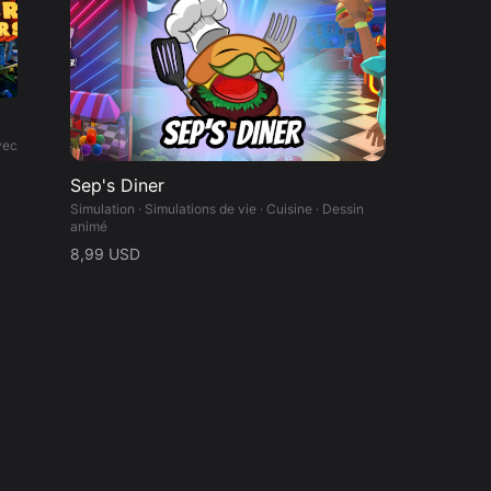
Kelimutu
Un site préhistorique spécial, avec des amis venus du futur Ce lot inclut: - 1 carte de montagne russe: Stonehenge. - 1 wagon de montagne russe.
L'endroit idéal pour une escapade entre amis. Ce lot inclut: - 1 carte de montagne russe: Kelimutu. - 1 wagon de montagne russe.
1,99 USD
Sep's Diner
Simulation · Simulations de vie · Cuisine · Dessin
animé
8,99 USD