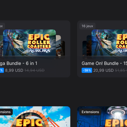
ve différente du parcours et facilite la visée à grande vitesse. - Mod
plus vite possible et défier vos amis pour le meilleur score.
 et une
ux
16 jeux
a Bundle - 6 in 1
Game On! Bundle - 15
8,99 USD
14,94 USD
20,99 USD
51,85
9
%
-
59
%
ensions
Extensions