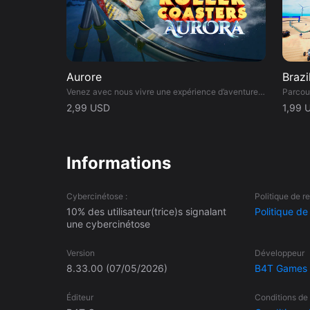
Aurore
Brazi
Venez avec nous vivre une expérience d’aventure et de contemplation en parcourant une montagne russe à couper le souffle sous de magnifiques aurores boréales.
2,99 USD
1,99 
Informations
Cybercinétose :
Politique de 
10% des utilisateur(trice)s signalant
Politique d
une cybercinétose
Version
Développeur
8.33.00
(07/05/2026)
B4T Games
Éditeur
Conditions de