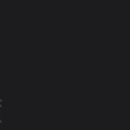
%
%
%
%
%