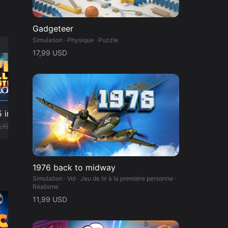
e
Gadgeteer
Simulation · Physique · Puzzle
17,99 USD
 in 1
 USD
1976 back to midway
Simulation · Vol · Jeu de tir à la première personne ·
Réalisme
11,99 USD
Extensions