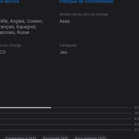
de service
Politique de confidentialité
Modes de jeu pris en charge
lifié, Anglais, Coréen,
Assis
rançais, Espagnol,
aponais, Russe
es en charge
Catégorie
ICO
Jeu
55
16
4
4
21
Cinématique
(
33
)
Excitante
(
32
)
Pour enfants
(
30
)