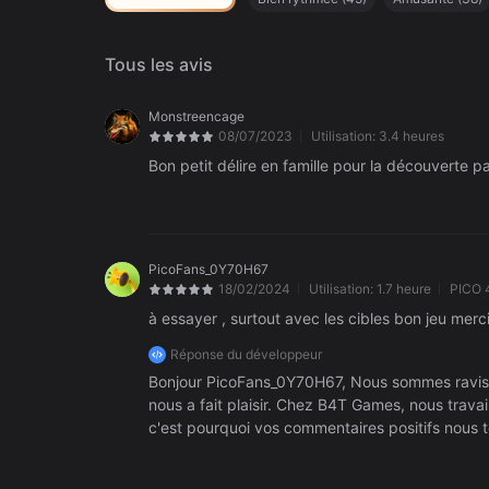
Style artistique incroyable
(
29
)
Im
Histoire intéressante
(
23
)
Vertigin
Tous les avis
Monstreencage
08/07/2023
Utilisation:
3.4 heures
Bon petit délire en famille pour la découverte pa
PicoFans_0Y70H67
18/02/2024
Utilisation:
1.7 heure
PICO 
à essayer , surtout avec les cibles bon jeu merc
Réponse du développeur
Bonjour PicoFans_0Y70H67, Nous sommes ravis d
nous a fait plaisir. Chez B4T Games, nous trava
c'est pourquoi vos commentaires positifs nous 
façon dont nous pouvons nous améliorer, n'hés
Discord. Merci d'être un joueur apprécié ! Meil