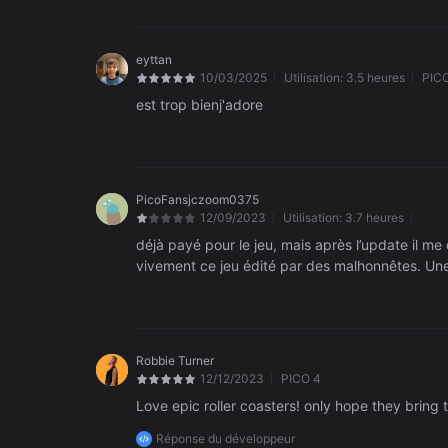
eyttan
10/03/2025
Utilisation:
3.5 heures
PIC
est trop bienj'adore
PicoFansjczoom0375
12/09/2023
Utilisation:
3.7 heures
déjà payé pour le jeu, mais après l’update il 
vivement ce jeu édité par des malhonnêtes. Une 
Robbie Turner
12/12/2023
PICO 4
Love epic roller coasters! only hope they brin
Réponse du développeur