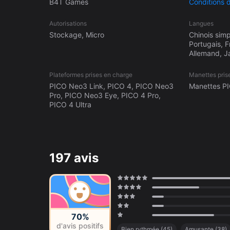
B4T Games
Conditions 
Autorisations
Langues
Stockage, Micro
Chinois simp
Portugais, F
Allemand, J
Plateformes prises en charge
Manettes pris
PICO Neo3 Link, PICO 4, PICO Neo3
Manettes P
Pro, PICO Neo3 Eye, PICO 4 Pro,
PICO 4 Ultra
197 avis
70%
d'avis positifs
Bien rythmée
(
45
)
Amusante
(
38
)