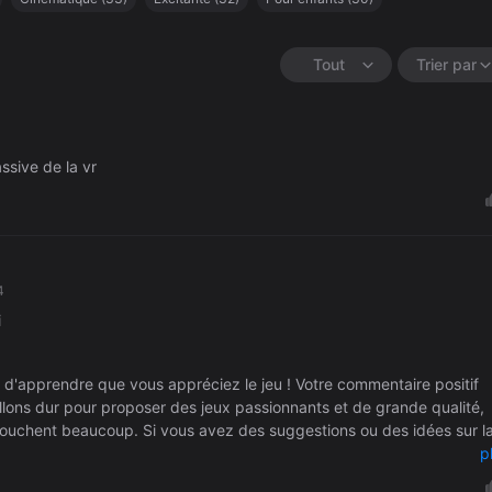
mersive
(
27
)
Environnements soigneusement élaborés
(
26
)
euse
(
20
)
Tout
Trier par
ssive de la vr
4
i
'apprendre que vous appréciez le jeu ! Votre commentaire positif
illons dur pour proposer des jeux passionnants et de grande qualité,
touchent beaucoup. Si vous avez des suggestions ou des idées sur l
itez pas à nous contacter à help@b4t.games ou via notre canal
p
leures salutations, L'équipe de B4T Games