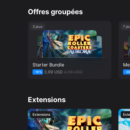
montagnes russes et tir. Le ralenti offre une perspecti
Course vous met aux commandes du wagon pour aller le 
Offres groupées
Attention: une vitesse excessive peut vous faire dérailler. Chaque montagne russe comprend un nouveau wagon
nouvelle arme.
3 jeux
7 je
Starter Bundle
Meg
3,99 USD
4,98 USD
-
19
%
-
3
Extensions
Extensions
Ext