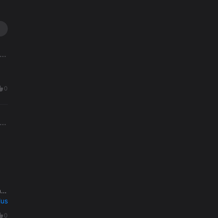
0
a
lus
0