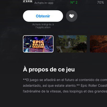
N° 2
70%
Achats in-app
Obtenir
Achats intégrés à
l'application
À propos de ce jeu
**El juego se añadirá en el futuro al contenido de comp
adelantado, así que estate atento.** Epic Roller Coasters propose l’expérience ultime de montagnes russes. Ressentez
l’adrénaline de la vitesse, des loopings et des grand
des villes de science-fiction et bien plus encore. Trois modes sont disponibles: - Classique permet de profiter d’un tour de
montagnes russes avec la famille et les amis. N’oubli