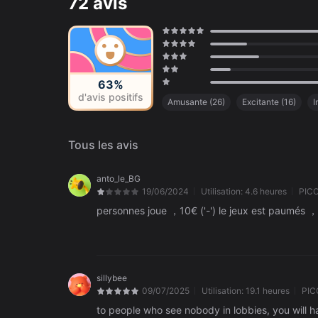
72 avis
63%
d'avis positifs
Amusante
(
26
)
Excitante
(
16
)
I
Pour enfants
(
11
)
Style artistique 
Cinématique
(
8
)
Gameplay inintér
Tous les avis
anto_le_BG
19/06/2024
Utilisation:
4.6 heures
PICO
personnes joue ，10€ ('-') le jeux est paumés ，
sillybee
09/07/2025
Utilisation:
19.1 heures
PIC
to people who see nobody in lobbies, you will 