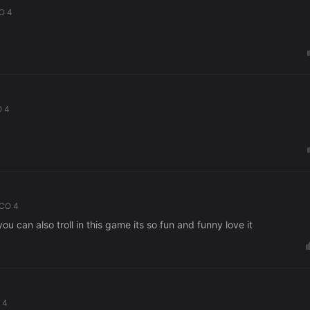
O 4
O 4
ICO 4
u can also troll in this game its so fun and funny love it
 4