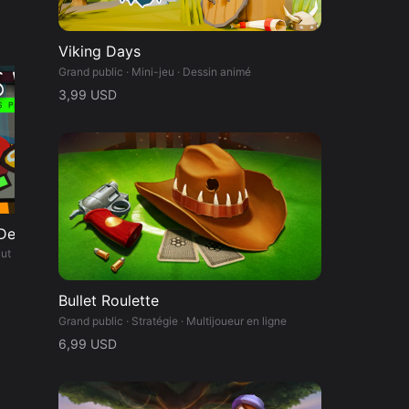
Viking Days
Grand public · Mini-jeu · Dessin animé
Extensions
3,99 USD
 et
 Deez Hands
Pack couvre-chefs : Fungle Fresh Picks
Le pack Catch Deez Hands inclut 3 paires de gants : FoamRun— qui sont les plus grands? Smooth Operator— enfilez celle d'un agent secret qui va mourir… Gants Git Gud— les codes de triche sont interdits
Ces 6 couvre-chefs spécialement créés pour Among Us VR vous permettront de renouveler votre look Fungle sur les cartes Polus Point et The Skeld II.
4,99 USD
Bullet Roulette
Grand public · Stratégie · Multijoueur en ligne
6,99 USD