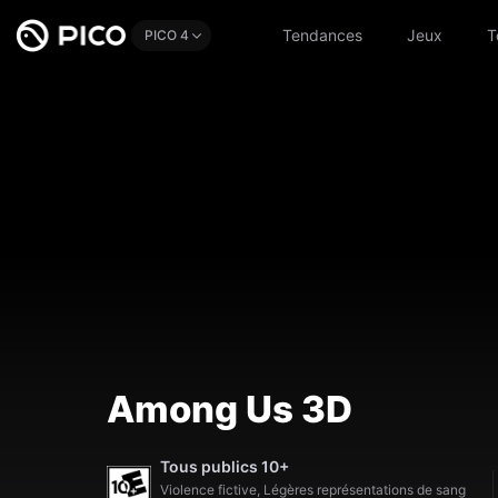
Tendances
Jeux
T
PICO 4
Among Us 3D
Tous publics 10+
Violence fictive, Légères représentations de sang