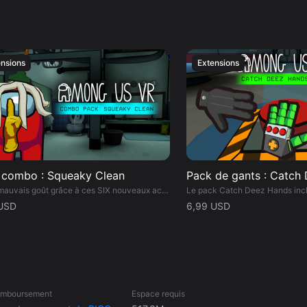
ération, fabriquez le mensonge parfait et faites porter le chapeau aux
ersonnalisez vos paramètres de gameplay, de confort et de sécurité
ode Tag; les infectés tentent de gonfler leurs rangs en capturant les
ensions
Extensions
 • Ajoutez d'autres rôles au jeu, avec les rôles populaires issus du jeu
énieur, l'Ange gardien, l'Adjoint et le Justicier. • Rejoignez un salon
g Us 3D, grâce au crossplay. • Créez vos propres salons
 et de gestion pour vos meilleurs amis et vous. • Papotez avec le
ions du chat textuel rapide. • Personnalisez votre coéquipier avec
 n'est pas compatible ni ne
 combo : Squeaky Clean
Pack de gants : Catch
Fini le mauvais goût grâce à ces SIX nouveaux accessoires pour un style nickel chrome ! Comprend 2 couvre-chefs originaux VR, le retour de 2 couvre-chefs classiques et 2 paires de gants.
USD
6,99 USD
remboursement
Espace requis