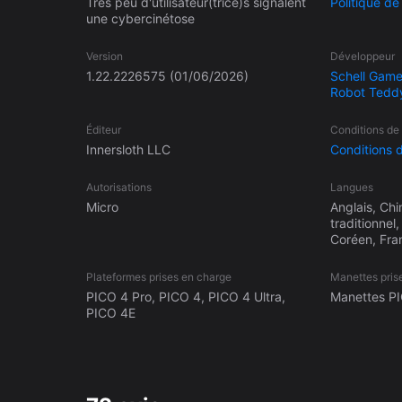
Très peu d'utilisateur(trice)s signalent
Politique d
une cybercinétose
Version
Développeur
1.22.2226575
(01/06/2026)
Schell Game
Robot Tedd
Éditeur
Conditions de
Innersloth LLC
Conditions 
Autorisations
Langues
Micro
Anglais, Chin
traditionnel
Coréen, Fran
Plateformes prises en charge
Manettes pris
PICO 4 Pro, PICO 4, PICO 4 Ultra,
Manettes P
PICO 4E