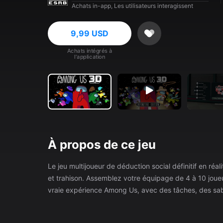
Achats in-app, Les utilisateurs interagissent
9,99 USD
Achats intégrés à
l'application
À propos de ce jeu
Le jeu multijoueur de déduction social définitif en réal
et trahison. Assemblez votre équipage de 4 à 10 joueurs 
vraie expérience Among Us, avec des tâches, des sabo
Maintenant en VR ! Incarnez soit un coéquipier, soit un imposteur. • Objectif du coéquipier : terminer toutes les tâches ou
éjecter l'imposteur. Soyez aux aguets. Quelqu'un pourra