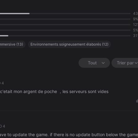
4
9
12
5
31
mmersive
(
13
)
Environnements soigneusement élaborés
(
12
)
incroyable
(
11
)
Bien rythmée
(
10
)
Manque de contenu
(
10
)
essant
(
7
)
Tout
Trier par
 4
c'etait mon argent de poche ，les serveurs sont vides
O 4
have to update the game. if there is no update button below the gam