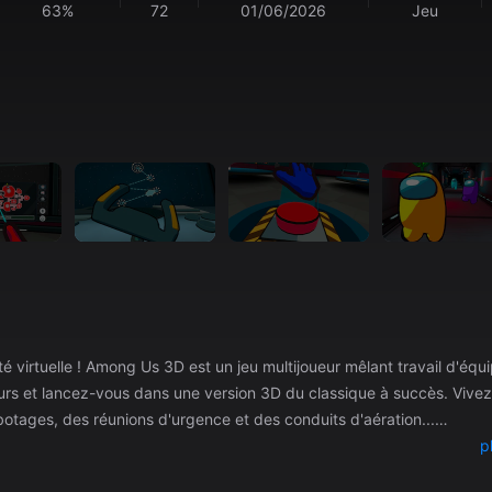
63%
72
01/06/2026
Jeu
ité virtuelle ! Among Us 3D est un jeu multijoueur mêlant travail d'équ
et lancez-vous dans une version 3D du classique à succès. Vivez la
tages, des réunions d'urgence et des conduits d'aération...
p
it rôder dans l'ombre. • Objectif de l'imposteur : saboter et tuer les