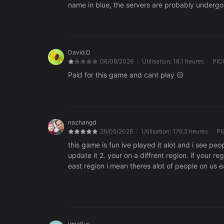
name in blue, the servers are probably undergo
David.D
06/08/2026
Utilisation:
18.1 heures
PIC
Paid for this game and cant play 😑
nazhangd
26/05/2026
Utilisation:
176.2 heures
PI
this game is fun ive played it alot and i see peo
update it 2. your on a diffrent region. if your 
east region i mean theres alot of people on us e
some reason it says *failed to connect: service
ignatius