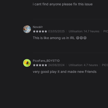
i cant find anyone please fix this issue
NovaVr
03/05/2025
Utilisation:
14.7 heures
PI
This is like among us in IRL 😄😄😄
PicoFans_BDY5T1D
24/06/2024
Utilisation:
4.7 heures
PIC
very good play it and made new Friends