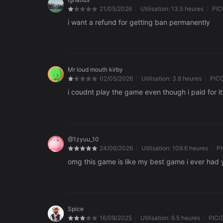
21/05/2026
Utilisation:
13.5 heures
PIC
i want a refund for getting ban permanently
Mr loud mouth kirby
02/05/2026
Utilisation:
3.8 heures
PIC
i coudnt play the game even though i paid for it
@1zyuu_10
24/06/2026
Utilisation:
109.6 heures
P
omg this game is like my best game i ever had yo
Spice
16/08/2025
Utilisation:
6.5 heures
PICO