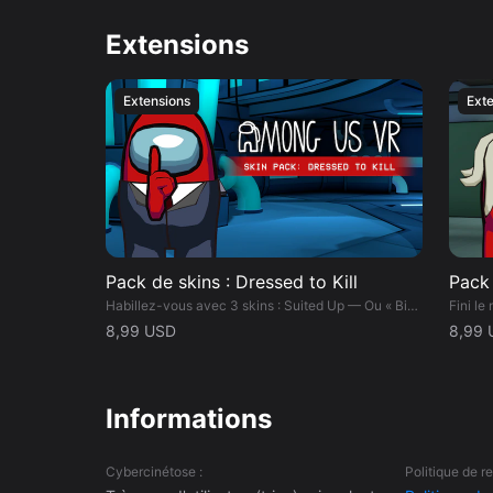
coéquipiers ! Faufilez-vous à travers les conduits d'a
membres de l'équipage. ▬▬ FONCTIONNALITÉS ▬▬ • Terminez vos tâches préférées, repensées avec des commandes
Extensions
innovantes et immersives à la première personne. • P
afin de créer la meilleure expérience possible. • En m
Extensions
Ext
coéquipiers avant qu'ils finissent leur liste de tâches.
Among Us classique ou exclusifs à AU3D, y compris l'Ing
jouez avec des millions de joueurs, y compris les joueurs PC d'Amon
aux paramètres personnalisés de gameplay, de confort
chat vocal de proximité ou communiquez grâce aux opt
d'innombrables combinaisons de couleurs, chapeaux, gants et skins ! Remarque : Among Us 3D
permet le crossplay avec le jeu Among Us d'origine.
Pack de skins : Dressed to Kill
Pack
Habillez-vous avec 3 skins : Suited Up — Ou « Bien se saper. » I’ll Fix It — C'est pas une tache, mais une goutte. Donut Kill My Vibe — Une réunion d'urgence ? Des rations d'urgence, oui.
8,99 USD
8,99 
Informations
Cybercinétose :
Politique de 