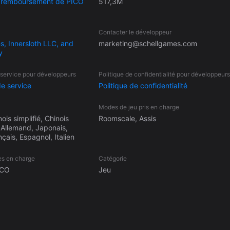
e remboursement de PICO
517,3M
Contacter le développeur
s, Innersloth LLC, and
marketing@schellgames.com
y
 service pour développeurs
Politique de confidentialité pour développeurs
de service
Politique de confidentialité
Modes de jeu pris en charge
ois simplifié, Chinois
Roomscale, Assis
, Allemand, Japonais,
çais, Espagnol, Italien
es en charge
Catégorie
ICO
Jeu