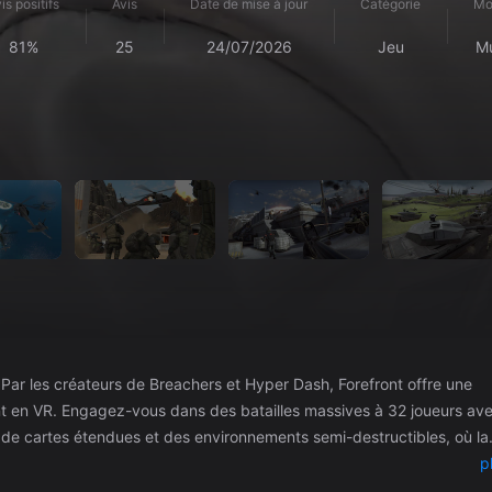
is positifs
Avis
Date de mise à jour
Catégorie
Mo
81%
25
24/07/2026
Jeu
Mu
e
t en VR. Engagez-vous dans des batailles massives à 32 joueurs av
té de cartes étendues et des environnements semi-destructibles, où la
ules terrestres, maritimes et
p
aînement et des objectifs de tempête dans des humvees, des quads ou