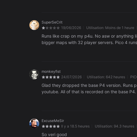
SuperSeCrit
19/06/2026
Utilisation:
Moins de 1 heure
Runs like crap on my p4u. No asw or anything li
bigger maps with 32 player servers. Pico 4 runs
monkeyfist
24/07/2026
Utilisation:
642 heures
PIC
Glad they dropped the base P4 version. Runs pe
youtube. All of that is recorded on the base P4.
ExcuseMeSir
Il y a 18.5 heures
Utilisation:
94.3 heures
So veri good