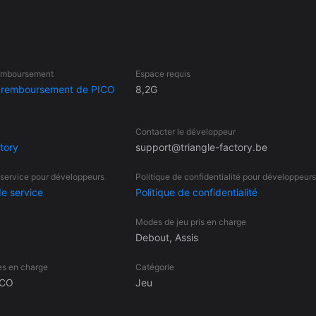
s débloquez en faisant progresser vos niveaux de soldat et de class
ouvements tactiques et des combats à grande échelle donnent vie au
remboursement
Espace requis
été énergétique,
e remboursement de PICO
8,2G
n monopole sur Red Orpiment, un minéral rare destiné à alimenter le
istants se battent pour reprendre le contrôle. Vous êtes la pointe de
Contacter le développeur
allez-vous prendre?
tory
support@triangle-factory.be
 service pour développeurs
Politique de confidentialité pour développeurs
de service
Politique de confidentialité
Modes de jeu pris en charge
Debout, Assis
es en charge
Catégorie
ICO
Jeu