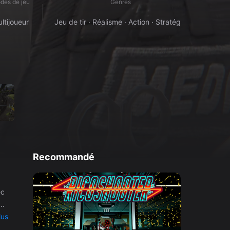
des de jeu
Genres
ltijoueur
Jeu de tir · Réalisme · Action · Stratégie
Recommandé
ec
lus