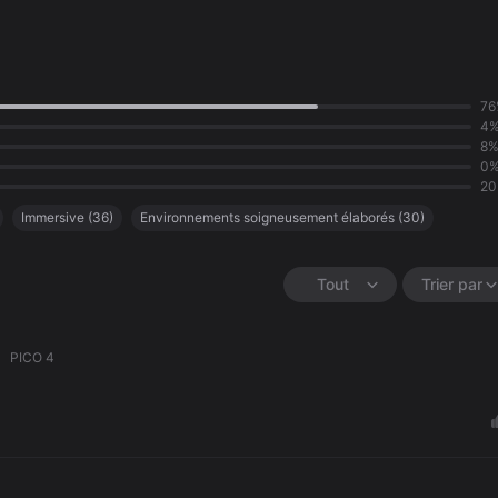
76
4
8
0
2
Immersive
(
36
)
Environnements soigneusement élaborés
(
30
)
Style artistique incroyable
(
17
)
Histoire intéressante
(
16
)
se
(
4
)
Tout
Trier par
PICO 4