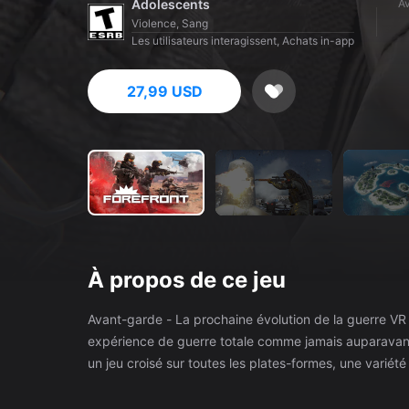
Adolescents
Av
Violence, Sang
Les utilisateurs interagissent, Achats in-app
27,99 USD
À propos de ce jeu
Avant-garde - La prochaine évolution de la guerre VR Par les créateurs de Breachers et Hyper Dash, Forefront offre un
expérience de guerre totale comme jamais auparavan
un jeu croisé sur toutes les plates-formes, une varié
stratégie, les compétences et le travail d'équipe décident du résultat. 🚁 Commandez des véhic
aériens - Pilotez des hélicoptères, des chars d'entr