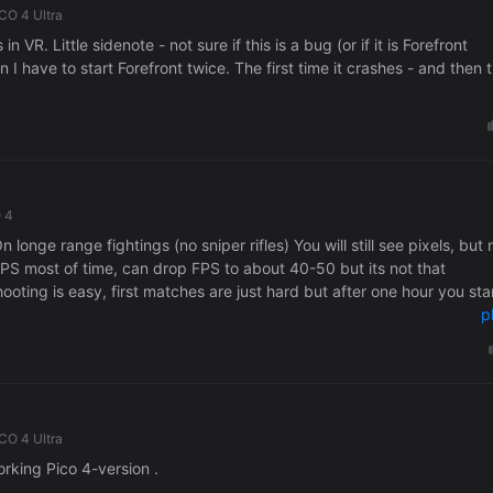
CO 4 Ultra
VR. Little sidenote - not sure if this is a bug (or if it is Forefront
n I have to start Forefront twice. The first time it crashes - and then 
 4
longe range fightings (no sniper rifles) You will still see pixels, but 
 FPS most of time, can drop FPS to about 40-50 but its not that
oting is easy, first matches are just hard but after one hour you sta
 in match. Weapons are customisable, few maps on each gamemode, i
p
CO 4 Ultra
rking Pico 4-version .