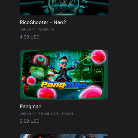
e.
RicoShooter - Neo2
Jeu de tir · Aventure
4,99 USD
 la
Pangman
Jeu de tir · Tir sur cible · Arcade
9,99 USD