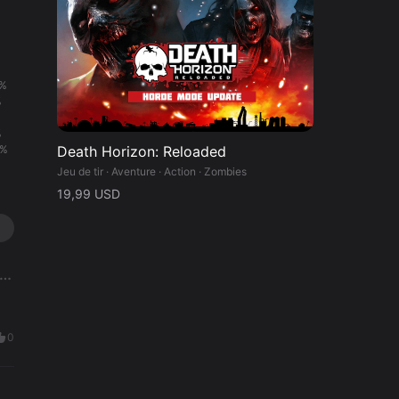
%
%
%
%
0%
Death Horizon: Reloaded
Jeu de tir · Aventure · Action · Zombies
19,99 USD
0