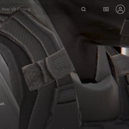
Real VR Fishing
at.