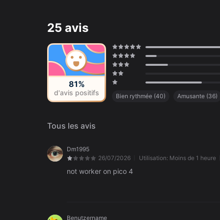
25 avis
81%
d'avis positifs
Bien rythmée
(
40
)
Amusante
(
36
)
Excitante
(
29
)
Cinématique
(
19
)
Manque de contenu
(
6
)
Vertigineu
Tous les avis
Dm1995
26/07/2026
Utilisation:
Moins de 1 heure
not worker on pico 4
Benutzername