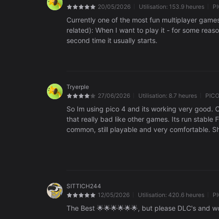
20/05/2026
Utilisation:
153.9 heures
PI
Currently one of the most fun multiplayer games in 
related): When I want to play it - for some reaso
second time it usually starts.
Tryerple
27/06/2026
Utilisation:
8.7 heures
PICO
So Im using pico 4 and its working very good. On 
that really bad like other games. Its run stable
common, still playable and very comfortable. Sho
to know what ya doing and can kill some ppls
just very good game :)
SITTICH244
12/05/2026
Utilisation:
420.6 heures
PI
The Best 🌟🌟🌟🌟🌟🌟, but please DLC's and wo