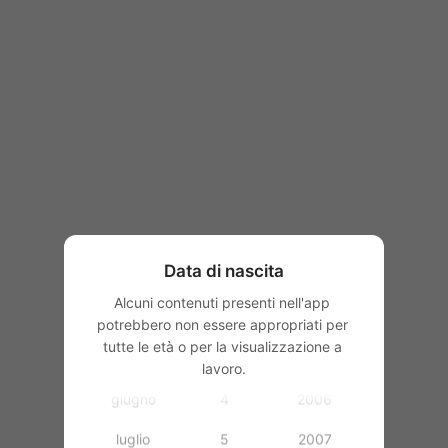
1997
1998
1999
2000
gennaio
2001
febbraio
2002
Data di nascita
marzo
1
2003
Alcuni contenuti presenti nell'app 
aprile
2
2004
potrebbero non essere appropriati per 
tutte le età o per la visualizzazione a 
maggio
3
2005
lavoro.
giugno
4
2006
luglio
5
2007