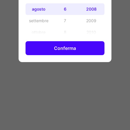
OK
agosto
6
2008
settembre
7
2009
ottobre
8
2010
novembre
9
2011
Conferma
dicembre
10
2012
11
2013
12
2014
13
2015
14
2016
15
2017
16
2018