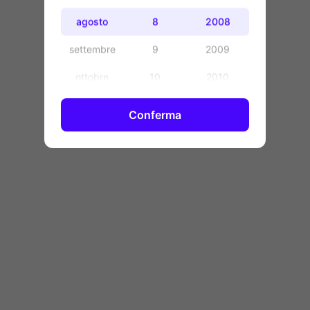
OK
agosto
8
2008
settembre
9
2009
ottobre
10
2010
novembre
11
2011
Conferma
dicembre
12
2012
13
2013
14
2014
15
2015
16
2016
17
2017
18
2018