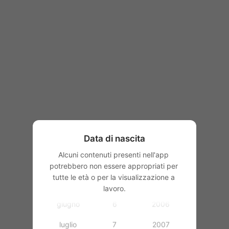
1997
1998
1999
2000
gennaio
1
2001
febbraio
2
2002
Data di nascita
marzo
3
2003
Alcuni contenuti presenti nell'app 
aprile
4
2004
potrebbero non essere appropriati per 
tutte le età o per la visualizzazione a 
maggio
5
2005
lavoro.
giugno
6
2006
luglio
7
2007