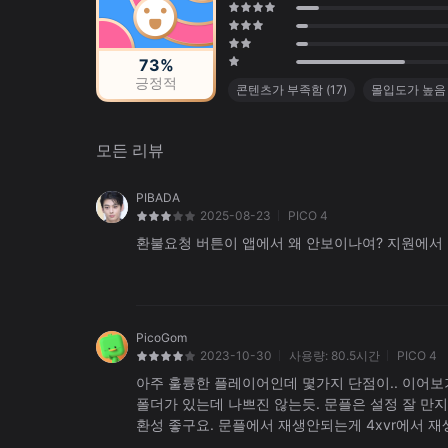
73%
긍정적
콘텐츠가 부족함
(
17
)
몰입도가 높음
세밀하게 꾸며진 환경
(
10
)
해상도가
모든 리뷰
PIBADA
2025-08-23
PICO 4
환불요청 버튼이 앱에서 왜 안보이나여? 지원에서
PicoGom
2023-10-30
사용량:
80.5시간
PICO 4
아주 훌륭한 플레이어인데 몇가지 단점이.. 이어보
폴더가 있는데 나쁘진 않는듯. 문플은 설정 잘 만지
환성 좋구요. 문플에서 재생안되는게 4xvr에서 