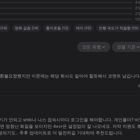
4
2
2
19
(
14
)
영화 같음
(
14
)
흥미로움
(
12
)
재미
(
10
)
진행 속도가 적절함
(
10
)
 좋지 않음
(
9
)
재미없는 게임플레이
(
5
)
스토리가 훌륭함
(
5
)
모든 유형
정렬 기준
 횐불요청했지만 이문제는 해당 회사도 알아야 할듯해서 코멘트 남깁니다
기가 안되고 smb나 나스 접속시마다 로그인을 해야합니다. 개인폴더? 비
면 엄청난 화질을 보이지만 4xvr은 설정없이 잘 나오네요. 자막 지원도 
재생되기도.. 추후 업데이트로 더 발전하길 기대하며 추천드립니다.