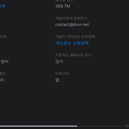
정책
368.7M
개발자에게 문의하기
contact@4xvr.net
 약관
개발자 개인정보 보호정책
개인정보 보호정책
지원되는 플레이어 모드
 영어
앉기
롤러
카테고리
롤러
앱
7