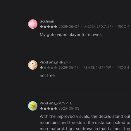
Soulman
2026-06-07
사용량:
270.7시간
PICO 4 
My goto video player for movies.
PicoFans_4HPZIFH
2026-05-17
사용량:
1시간 미만
PICO 4
not free
PicoFans_YV7VPTB
2025-09-09
With the improved visuals, the details stand ou
mountains and forests in the distance looked pr
more natural. I got so drawn in that I almost for