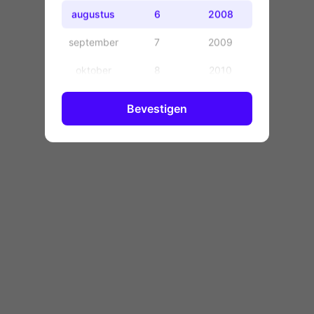
OK
augustus
6
2008
september
7
2009
oktober
8
2010
november
9
2011
Bevestigen
december
10
2012
11
2013
12
2014
13
2015
14
2016
15
2017
16
2018