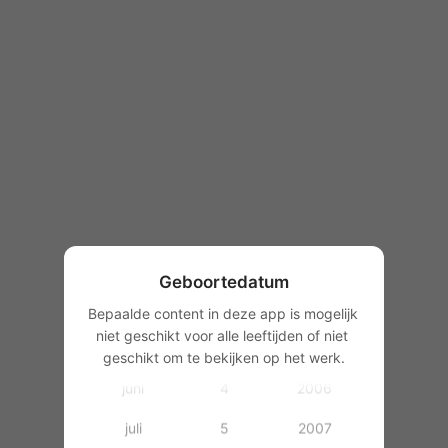
1997
1998
1999
2000
januari
2001
februari
2002
maart
1
2003
Geboortedatum
april
2
2004
Bepaalde content in deze app is mogelijk 
niet geschikt voor alle leeftijden of niet 
mei
3
2005
geschikt om te bekijken op het werk.
juni
4
2006
juli
5
2007