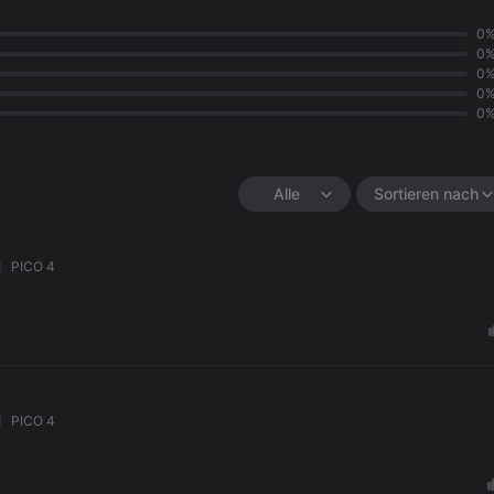
0
0
0
0
0
Alle
Sortieren nach
PICO 4
PICO 4