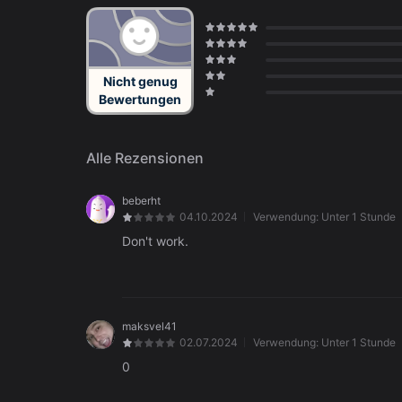
Nicht genug
Bewertungen
Alle Rezensionen
beberht
04.10.2024
Verwendung:
Unter 1 Stunde
Don't work.
maksvel41
02.07.2024
Verwendung:
Unter 1 Stunde
0