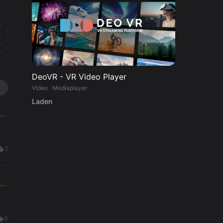
%
%
%
%
%
DeoVR - VR Video Player
Video · Mediaplayer
Laden
2
0