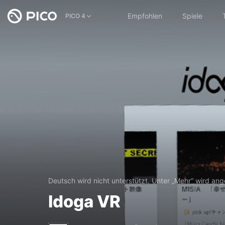
Empfohlen
Spiele
PICO 4
Deutsch wird nicht unterstützt. Unter „Mehr“ wird an
Idoga VR