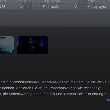
rt am
Kategorie
Spielemodi
Genres
023
App
Einzelspieler
Video · Mediaplayer
ienst für "omnidirektionale Panoramavideos", mit dem Sie alle Winkel 
n können. Genießen Sie 360 ° -Panoramavideos wie reichhaltige
, die Sehenswürdigkeiten, Freizeit und kommerzielle Einrichtungen
me