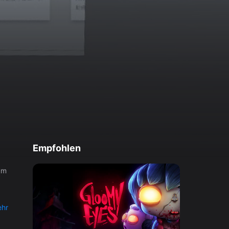
Empfohlen
um
hr