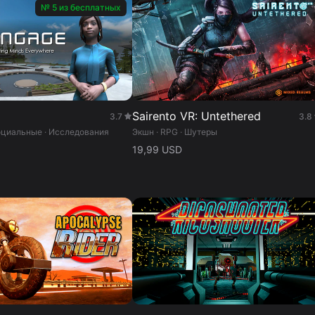
№ 5 из бесплатных
Sairento VR: Untethered
3.7
3.8
оциальные · Исследования
Экшн · RPG · Шутеры
19,99 USD