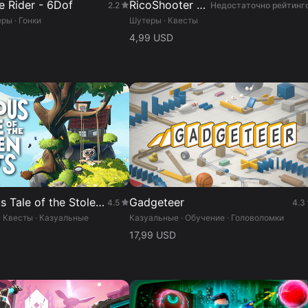
 Rider - 6Dof
RicoShooter - Neo2
2.2
Недостаточно рейтинг
ры · Гонки
Шутеры · Квесты
4,99 USD
The Curious Tale of the Stolen Pets
Gadgeteer
4.5
4.3
· Квесты · Казуальные
Казуальные · Обучение · Головоломки
17,99 USD