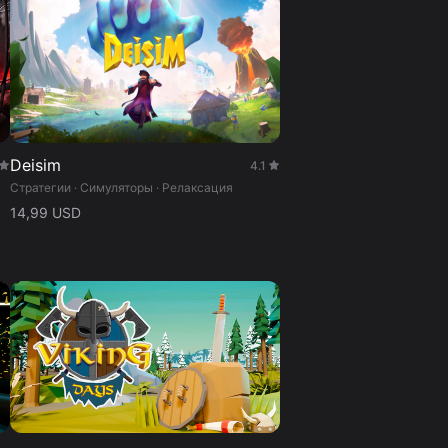
Deisim
4.1
Стратегии · Симуляторы · Релаксация
14,99 USD